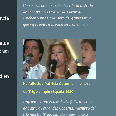
Una nueva nota necrologica tiñe la historia
de España en el Festival de Eurovisión.
ncia
Esteban Santos, miembro del grupo Bravo
que representó a España en el certamen del
.
año 1984 ha fallecido a los 69 años de edad.
Las causas del deceso no se conocen, siendo
anne
su compañera y principal vocalista en la
formación musical, Amaya Saizar, la que ha
arem
dado a conocer la noticia al publico a traves
de las redes sociales. Nacido en Tolosa en
1951, durante su epoca universitaria en la
carrera de empresariales conoció al
i en
estudiante de medicina Luis Villar,
Ha fallecido Patricia Goberna, miembro
comenzando a actuar juntos,Santos a la
de Trigo Limpio (España 1980)
guitarra y Villar al piano, sin atreverse a dar
el salto al mercado profesional. Sin embargo
Hoy nos hemos enterado del fallecimiento
esto cambió gracias a la propia Amaia
de Patricia Fernández Goberna, miembro del
Saizar, que tras su abandono de Trigo
trio musical Trigo Limpio, y que, junto a