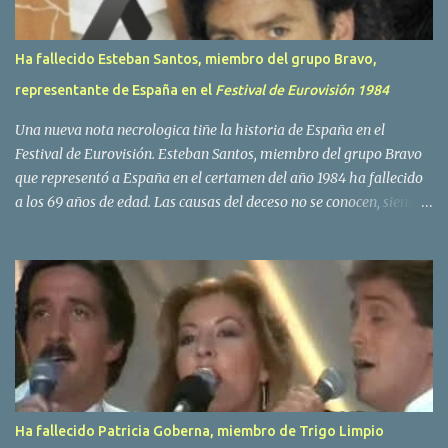
Ha fallecido Esteban Santos, miembro del grupo Bravo,
representante de España en el
Festival de Eurovisión 1984
Una nueva nota necrologica tiñe la historia de España en el
Festival de Eurovisión. Esteban Santos, miembro del grupo Bravo
que representó a España en el certamen del año 1984 ha fallecido
a los 69 años de edad. Las causas del deceso no se conocen, siendo
su compañera y principal vocalista en la formación musical,
Amaya Saizar, la que ha dado a conocer la noticia al publico a
traves de las redes sociales. Nacido en Tolosa en 1951, durante su
epoca universitaria en la carrera de empresariales conoció al
estudiante de medicina Luis Villar, comenzando a actuar
juntos,Santos a la guitarra y Villar al piano, sin atreverse a dar el
salto al mercado profesional. Sin embargo esto cambió gracias a la
propia Amaia Saizar, que tras su abandono de Trigo Limpio,
recibió por parte de la discografica Hispavox el encargo de crear
Ha fallecido Patricia Goberna, miembro de Trigo Limpio
un nuevo grupo, reclutando al duo de amigos y a la ex modelo