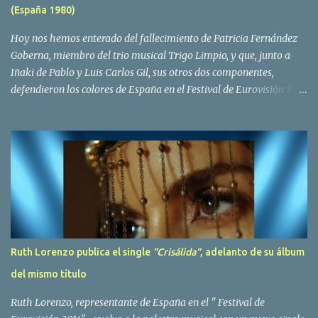
(España 1980)
Yolanda Hoyos. Con los cuatro surgió en el año 1982 el grupo
Bravo. Sin embargo no sería hasta dos años despues, ...
Hoy nos hemos enterado del fallecimiento de Patricia Fernández
Goberna, miembro del trio musical Trigo Limpio, y que, junto a
Iñaki de Pablo y Luis Carlos Gil, sus otros dos componentes,
defendieron los colores de España en el Festival de Eurovisión 1980
con el tema Quedate esta noche . El deceso se ha producido hace
dos dias, como resultado de la enfermedad que la cantante llevaba
padeciendo desde hace tiempo. Patricia Fernández Goberna,
nacida en 1957, entró a formar parte de la formación musical
antes mencionada en el año 1979 sustituyendo a Amaya Saizar. Es
el año 1980 cuando son elegidos para representar a España en
Dublín donde, con su tema Quedate esta noche, obtienen el puesto
12 de 19 países. Tras esta participación graban en Estados Unidos
el disco Entrañablemente , abriendole las puertas del éxito en
Ruth Lorenzo publica el single
“Crisálida“
, adelanto de su álbum
America Latina, en especial en Mexico, en donde pasan largas
del mismo título
temporadas. En Trigo Limpio permanecerá hasta el año 1988,
fecha en la que se retira para co...
Ruth Lorenzo, representante de España en el " Festival de