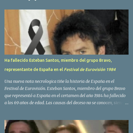
a
r
i
o
s
Ha fallecido Esteban Santos, miembro del grupo Bravo,
representante de España en el
Festival de Eurovisión 1984
Una nueva nota necrologica tiñe la historia de España en el
Festival de Eurovisión. Esteban Santos, miembro del grupo Bravo
que representó a España en el certamen del año 1984 ha fallecido
a los 69 años de edad. Las causas del deceso no se conocen, siendo
su compañera y principal vocalista en la formación musical,
Amaya Saizar, la que ha dado a conocer la noticia al publico a
traves de las redes sociales. Nacido en Tolosa en 1951, durante su
epoca universitaria en la carrera de empresariales conoció al