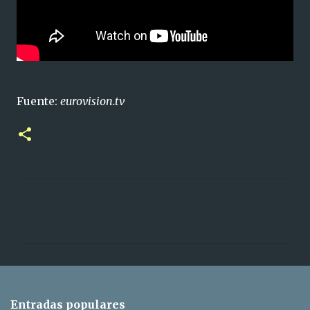
Fuente:
eurovision.tv
C
o
m
e
n
t
Entradas populares