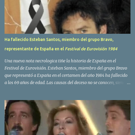
o
s
Ha fallecido Esteban Santos, miembro del grupo Bravo,
representante de España en el
Festival de Eurovisión 1984
Una nueva nota necrologica tiñe la historia de España en el
Festival de Eurovisión. Esteban Santos, miembro del grupo Bravo
que representó a España en el certamen del año 1984 ha fallecido
a los 69 años de edad. Las causas del deceso no se conocen, siendo
su compañera y principal vocalista en la formación musical,
Amaya Saizar, la que ha dado a conocer la noticia al publico a
traves de las redes sociales. Nacido en Tolosa en 1951, durante su
epoca universitaria en la carrera de empresariales conoció al
estudiante de medicina Luis Villar, comenzando a actuar
juntos,Santos a la guitarra y Villar al piano, sin atreverse a dar el
salto al mercado profesional. Sin embargo esto cambió gracias a la