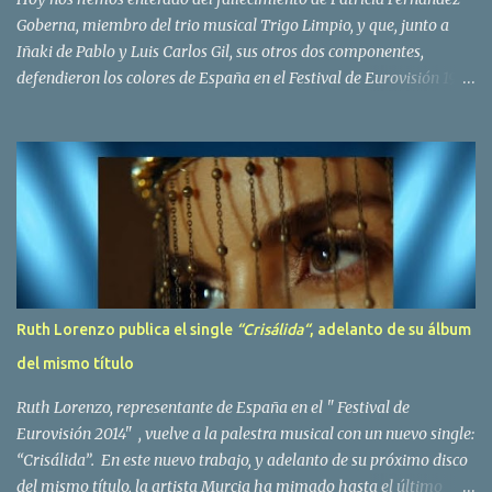
Goberna, miembro del trio musical Trigo Limpio, y que, junto a
Iñaki de Pablo y Luis Carlos Gil, sus otros dos componentes,
defendieron los colores de España en el Festival de Eurovisión 1980
con el tema Quedate esta noche . El deceso se ha producido hace
dos dias, como resultado de la enfermedad que la cantante llevaba
padeciendo desde hace tiempo. Patricia Fernández Goberna,
nacida en 1957, entró a formar parte de la formación musical
antes mencionada en el año 1979 sustituyendo a Amaya Saizar. Es
el año 1980 cuando son elegidos para representar a España en
Dublín donde, con su tema Quedate esta noche, obtienen el puesto
12 de 19 países. Tras esta participación graban en Estados Unidos
el disco Entrañablemente , abriendole las puertas del éxito en
Ruth Lorenzo publica el single
“Crisálida“
, adelanto de su álbum
America Latina, en especial en Mexico, en donde pasan largas
del mismo título
temporadas. En Trigo Limpio permanecerá hasta el año 1988,
fecha en la que se retira para co...
Ruth Lorenzo, representante de España en el " Festival de
Eurovisión 2014" , vuelve a la palestra musical con un nuevo single:
“Crisálida”. En este nuevo trabajo, y adelanto de su próximo disco
del mismo título, la artista Murcia ha mimado hasta el último