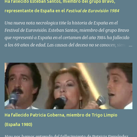
Ha fallecido Esteban Santos, miembro del grupo Bravo,
representante de España en el
Festival de Eurovisión 1984
Una nueva nota necrologica tiñe la historia de España en el
Festival de Eurovisión. Esteban Santos, miembro del grupo Bravo
que representó a España en el certamen del año 1984 ha fallecido
a los 69 años de edad. Las causas del deceso no se conocen, siendo
su compañera y principal vocalista en la formación musical,
Amaya Saizar, la que ha dado a conocer la noticia al publico a
traves de las redes sociales. Nacido en Tolosa en 1951, durante su
epoca universitaria en la carrera de empresariales conoció al
estudiante de medicina Luis Villar, comenzando a actuar
juntos,Santos a la guitarra y Villar al piano, sin atreverse a dar el
salto al mercado profesional. Sin embargo esto cambió gracias a la
propia Amaia Saizar, que tras su abandono de Trigo Limpio,
recibió por parte de la discografica Hispavox el encargo de crear
Ha fallecido Patricia Goberna, miembro de Trigo Limpio
un nuevo grupo, reclutando al duo de amigos y a la ex modelo
(España 1980)
Yolanda Hoyos. Con los cuatro surgió en el año 1982 el grupo
Bravo. Sin embargo no sería hasta dos años despues, ...
Hoy nos hemos enterado del fallecimiento de Patricia Fernández