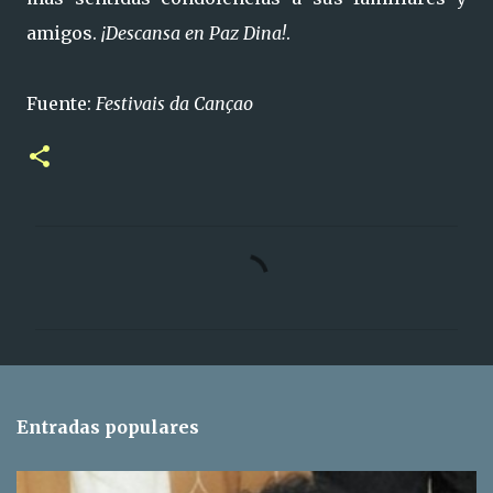
amigos.
¡Descansa en Paz Dina!
.
Fuente:
Festivais da Cançao
C
o
m
e
n
t
Entradas populares
a
r