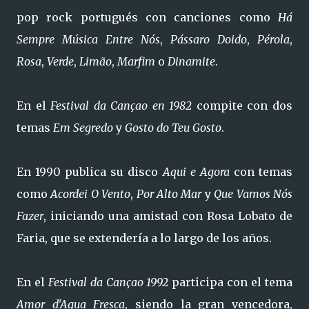
pop rock portugués con canciones como
Há
Sempre Música Entre Nós
,
Pássaro Doido
,
Pérola
,
Rosa
,
Verde
,
Limão
,
Marfim
o
Dinamite
.
En el
Festival da Cançao en 1982
compite con dos
temas
Em Segredo
y
Gosto do Teu Gosto
.
En 1990 publica su disco
Aqui e Agora
con temas
como
Acordei O Vento
,
Por Alto Mar
y
Que Vamos Nós
Fazer
, iniciando una amistad con Rosa Lobato de
Faria, que se extendería a lo largo de los años.
En el
Festival da Cançao 1992
participa con el tema
Amor d'Agua Fresca
, siendo la gran vencedora,