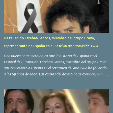
i
o
s
Ha fallecido Esteban Santos, miembro del grupo Bravo,
representante de España en el
Festival de Eurovisión 1984
Una nueva nota necrologica tiñe la historia de España en el
Festival de Eurovisión. Esteban Santos, miembro del grupo Bravo
que representó a España en el certamen del año 1984 ha fallecido
a los 69 años de edad. Las causas del deceso no se conocen, siendo
su compañera y principal vocalista en la formación musical,
Amaya Saizar, la que ha dado a conocer la noticia al publico a
traves de las redes sociales. Nacido en Tolosa en 1951, durante su
epoca universitaria en la carrera de empresariales conoció al
estudiante de medicina Luis Villar, comenzando a actuar
juntos,Santos a la guitarra y Villar al piano, sin atreverse a dar el