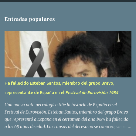
n
t
Entradas populares
a
r
i
o
s
Ha fallecido Esteban Santos, miembro del grupo Bravo,
representante de España en el
Festival de Eurovisión 1984
Una nueva nota necrologica tiñe la historia de España en el
Festival de Eurovisión. Esteban Santos, miembro del grupo Bravo
que representó a España en el certamen del año 1984 ha fallecido
a los 69 años de edad. Las causas del deceso no se conocen, siendo
su compañera y principal vocalista en la formación musical,