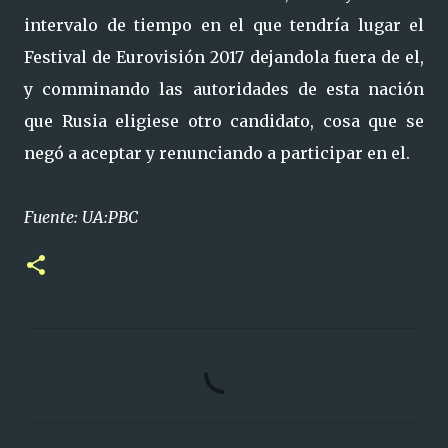
intervalo de tiempo en el que tendría lugar el
Festival de Eurovisión 2017 dejandola fuera de el,
y comminando las autoridades de esta nación
que Rusia eligiese otro candidato, cosa que se
negó a aceptar y renunciando a participar en el.
Fuente: UA:PBC
C
o
m
e