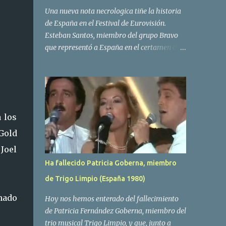
Una nueva nota necrologica tiñe la historia
de España en el Festival de Eurovisión.
Esteban Santos, miembro del grupo Bravo
que representó a España en el certamen del
año 1984 ha fallecido a los 69 años de edad.
Las causas del deceso no se conocen, siendo
su compañera y principal vocalista en la
formación musical, Amaya Saizar, la que ha
dado a conocer la noticia al publico a traves
 los
de las redes sociales. Nacido en Tolosa en
1951, durante su epoca universitaria en la
Gold
carrera de empresariales conoció al
Joel
estudiante de medicina Luis Villar,
Ha fallecido Patricia Goberna, miembro
comenzando a actuar juntos,Santos a la
de Trigo Limpio (España 1980)
guitarra y Villar al piano, sin atreverse a dar
el salto al mercado profesional. Sin embargo
onado
Hoy nos hemos enterado del fallecimiento
esto cambió gracias a la propia Amaia
de Patricia Fernández Goberna, miembro del
Saizar, que tras su abandono de Trigo
trio musical Trigo Limpio, y que, junto a