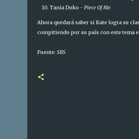
Tania Doko
- Piece Of Me
Ahora quedará saber si Kate logra su clas
compitiendo por su país con este tema e
Fuente:
SBS
C
o
m