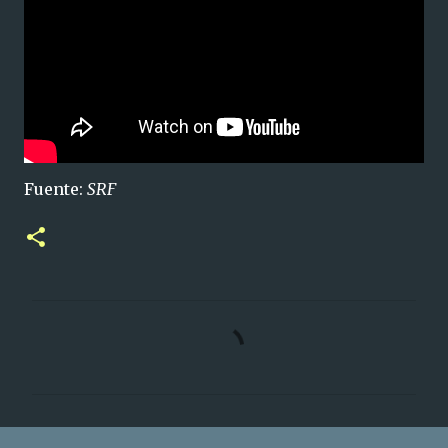
Fuente:
SRF
C
o
m
e
n