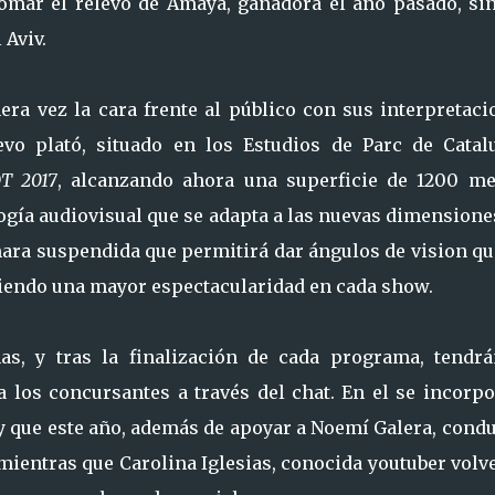
tomar el relevo de Amaya, ganadora el año pasado, sin
 Aviv.
ra vez la cara frente al público con sus interpretaci
evo plató, situado en los Estudios de Parc de Catal
T 2017
, alcanzando ahora una superficie de 1200 me
ogía audiovisual que se adapta a las nuevas dimensione
a suspendida que permitirá dar ángulos de vision qu
iendo una mayor espectacularidad en cada show.
s, y tras la finalización de cada programa, tendrá
los concursantes a través del chat. En el se incorpo
 y que este año, además de apoyar a Noemí Galera, cond
 mientras que Carolina Iglesias, conocida youtuber volv