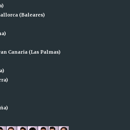
a)
allorca (Baleares)
na)
ran Canaria (Las Palmas)
a)
rra)
uña)