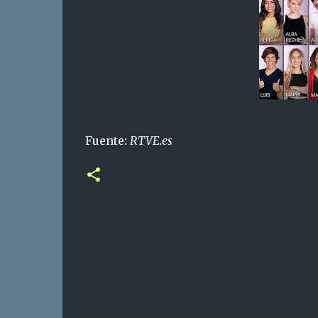
Fuente:
RTVE.es
C
o
m