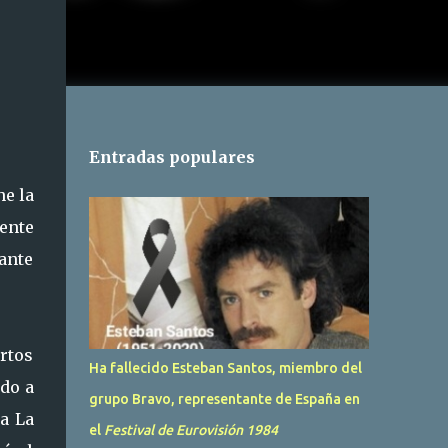
Entradas populares
he la
ente
ante
ertos
Ha fallecido Esteban Santos, miembro del
ndo a
grupo Bravo, representante de España en
 a La
el
Festival de Eurovisión 1984