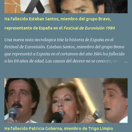
Ha fallecido Esteban Santos, miembro del grupo Bravo,
representante de España en el
Festival de Eurovisión 1984
Una nueva nota necrologica tiñe la historia de España en el
Festival de Eurovisión. Esteban Santos, miembro del grupo Bravo
que representó a España en el certamen del año 1984 ha fallecido
a los 69 años de edad. Las causas del deceso no se conocen, siendo
su compañera y principal vocalista en la formación musical,
Amaya Saizar, la que ha dado a conocer la noticia al publico a
traves de las redes sociales. Nacido en Tolosa en 1951, durante su
epoca universitaria en la carrera de empresariales conoció al
estudiante de medicina Luis Villar, comenzando a actuar
juntos,Santos a la guitarra y Villar al piano, sin atreverse a dar el
salto al mercado profesional. Sin embargo esto cambió gracias a la
propia Amaia Saizar, que tras su abandono de Trigo Limpio,
recibió por parte de la discografica Hispavox el encargo de crear
Ha fallecido Patricia Goberna, miembro de Trigo Limpio
un nuevo grupo, reclutando al duo de amigos y a la ex modelo