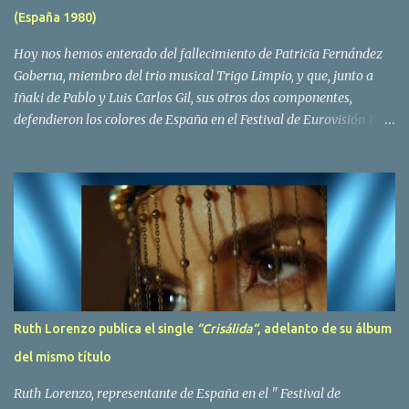
(España 1980)
Yolanda Hoyos. Con los cuatro surgió en el año 1982 el grupo
Bravo. Sin embargo no sería hasta dos años despues, ...
Hoy nos hemos enterado del fallecimiento de Patricia Fernández
Goberna, miembro del trio musical Trigo Limpio, y que, junto a
Iñaki de Pablo y Luis Carlos Gil, sus otros dos componentes,
defendieron los colores de España en el Festival de Eurovisión 1980
con el tema Quedate esta noche . El deceso se ha producido hace
dos dias, como resultado de la enfermedad que la cantante llevaba
padeciendo desde hace tiempo. Patricia Fernández Goberna,
nacida en 1957, entró a formar parte de la formación musical
antes mencionada en el año 1979 sustituyendo a Amaya Saizar. Es
el año 1980 cuando son elegidos para representar a España en
Dublín donde, con su tema Quedate esta noche, obtienen el puesto
12 de 19 países. Tras esta participación graban en Estados Unidos
el disco Entrañablemente , abriendole las puertas del éxito en
Ruth Lorenzo publica el single
“Crisálida“
, adelanto de su álbum
America Latina, en especial en Mexico, en donde pasan largas
del mismo título
temporadas. En Trigo Limpio permanecerá hasta el año 1988,
fecha en la que se retira para co...
Ruth Lorenzo, representante de España en el " Festival de