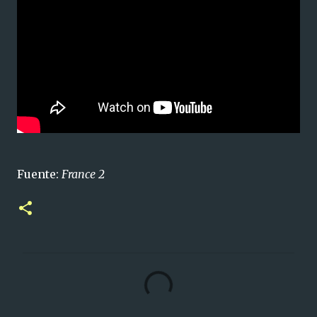
Fuente:
France 2
C
o
m