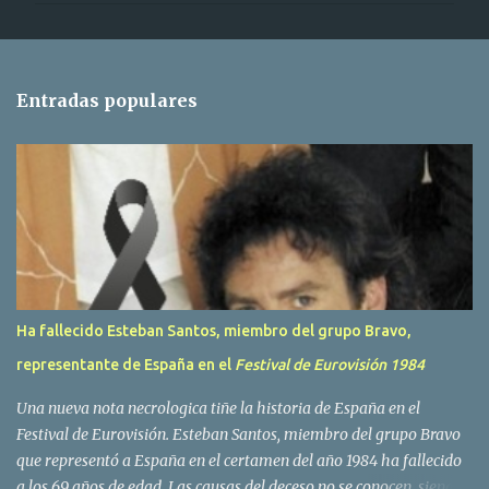
e
n
t
Entradas populares
a
r
i
o
s
Ha fallecido Esteban Santos, miembro del grupo Bravo,
representante de España en el
Festival de Eurovisión 1984
Una nueva nota necrologica tiñe la historia de España en el
Festival de Eurovisión. Esteban Santos, miembro del grupo Bravo
que representó a España en el certamen del año 1984 ha fallecido
a los 69 años de edad. Las causas del deceso no se conocen, siendo