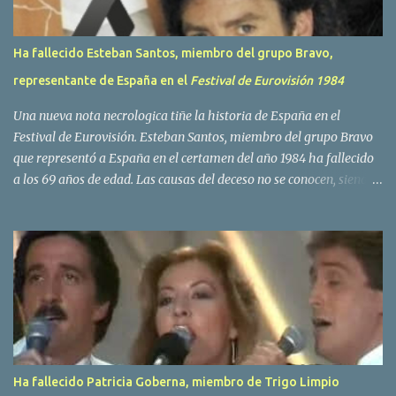
Ha fallecido Esteban Santos, miembro del grupo Bravo,
representante de España en el
Festival de Eurovisión 1984
Una nueva nota necrologica tiñe la historia de España en el
Festival de Eurovisión. Esteban Santos, miembro del grupo Bravo
que representó a España en el certamen del año 1984 ha fallecido
a los 69 años de edad. Las causas del deceso no se conocen, siendo
su compañera y principal vocalista en la formación musical,
Amaya Saizar, la que ha dado a conocer la noticia al publico a
traves de las redes sociales. Nacido en Tolosa en 1951, durante su
epoca universitaria en la carrera de empresariales conoció al
estudiante de medicina Luis Villar, comenzando a actuar
juntos,Santos a la guitarra y Villar al piano, sin atreverse a dar el
salto al mercado profesional. Sin embargo esto cambió gracias a la
propia Amaia Saizar, que tras su abandono de Trigo Limpio,
recibió por parte de la discografica Hispavox el encargo de crear
Ha fallecido Patricia Goberna, miembro de Trigo Limpio
un nuevo grupo, reclutando al duo de amigos y a la ex modelo