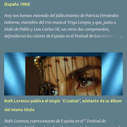
(España 1980)
Yolanda Hoyos. Con los cuatro surgió en el año 1982 el grupo
Bravo. Sin embargo no sería hasta dos años despues, ...
Hoy nos hemos enterado del fallecimiento de Patricia Fernández
Goberna, miembro del trio musical Trigo Limpio, y que, junto a
Iñaki de Pablo y Luis Carlos Gil, sus otros dos componentes,
defendieron los colores de España en el Festival de Eurovisión 1980
con el tema Quedate esta noche . El deceso se ha producido hace
dos dias, como resultado de la enfermedad que la cantante llevaba
padeciendo desde hace tiempo. Patricia Fernández Goberna,
nacida en 1957, entró a formar parte de la formación musical
antes mencionada en el año 1979 sustituyendo a Amaya Saizar. Es
el año 1980 cuando son elegidos para representar a España en
Dublín donde, con su tema Quedate esta noche, obtienen el puesto
12 de 19 países. Tras esta participación graban en Estados Unidos
el disco Entrañablemente , abriendole las puertas del éxito en
Ruth Lorenzo publica el single
“Crisálida“
, adelanto de su álbum
America Latina, en especial en Mexico, en donde pasan largas
del mismo título
temporadas. En Trigo Limpio permanecerá hasta el año 1988,
fecha en la que se retira para co...
Ruth Lorenzo, representante de España en el " Festival de