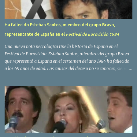
Ha fallecido Esteban Santos, miembro del grupo Bravo,
representante de España en el
Festival de Eurovisión 1984
Una nueva nota necrologica tiñe la historia de España en el
Festival de Eurovisión. Esteban Santos, miembro del grupo Bravo
que representó a España en el certamen del año 1984 ha fallecido
a los 69 años de edad. Las causas del deceso no se conocen, siendo
su compañera y principal vocalista en la formación musical,
Amaya Saizar, la que ha dado a conocer la noticia al publico a
traves de las redes sociales. Nacido en Tolosa en 1951, durante su
epoca universitaria en la carrera de empresariales conoció al
estudiante de medicina Luis Villar, comenzando a actuar
juntos,Santos a la guitarra y Villar al piano, sin atreverse a dar el
salto al mercado profesional. Sin embargo esto cambió gracias a la
propia Amaia Saizar, que tras su abandono de Trigo Limpio,
recibió por parte de la discografica Hispavox el encargo de crear