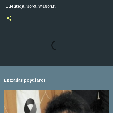
Fuente:
junioreurovision.tv
C
o
m
e
n
t
Entradas populares
a
r
i
o
s