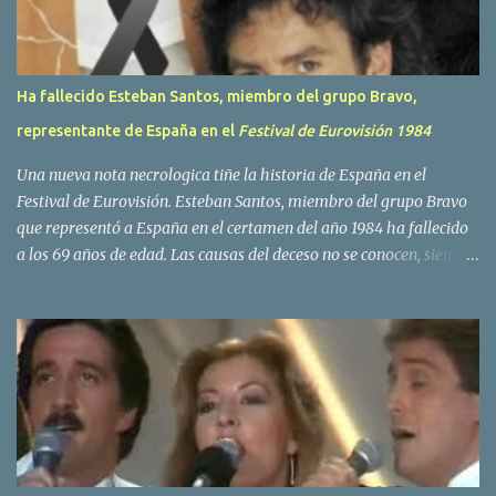
s
Ha fallecido Esteban Santos, miembro del grupo Bravo,
representante de España en el
Festival de Eurovisión 1984
Una nueva nota necrologica tiñe la historia de España en el
Festival de Eurovisión. Esteban Santos, miembro del grupo Bravo
que representó a España en el certamen del año 1984 ha fallecido
a los 69 años de edad. Las causas del deceso no se conocen, siendo
su compañera y principal vocalista en la formación musical,
Amaya Saizar, la que ha dado a conocer la noticia al publico a
traves de las redes sociales. Nacido en Tolosa en 1951, durante su
epoca universitaria en la carrera de empresariales conoció al
estudiante de medicina Luis Villar, comenzando a actuar
juntos,Santos a la guitarra y Villar al piano, sin atreverse a dar el
salto al mercado profesional. Sin embargo esto cambió gracias a la
propia Amaia Saizar, que tras su abandono de Trigo Limpio,
recibió por parte de la discografica Hispavox el encargo de crear