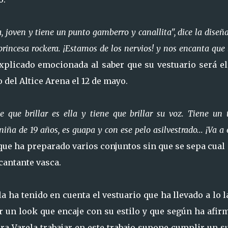
 joven y tiene un punto gamberro y canallita", dice la diseñ
princesa rockera. ¡Estamos de los nervios! y nos encanta que 
xplicado emocionada al saber que su vestuario será el
o del Altice Arena el 12 de mayo.
 que brillar es ella y tiene que brillar su voz. Tiene un 
ña de 19 años, es guapa y con ese pelo asilvestrado... ¡Va a 
que ha preparado varios conjuntos sin que se sepa cual
 cantante vasca.
la ha tenido en cuenta el vestuario que ha llevado a lo 
r un look que encaje con su estilo y que según ha afir
ra Varela trabajar en este trabajo supone cumplir un s