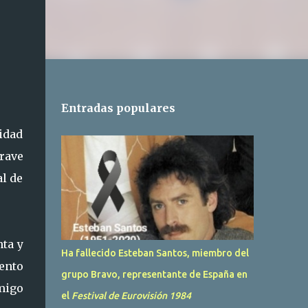
Entradas populares
idad
rave
al de
nta y
Ha fallecido Esteban Santos, miembro del
ento
grupo Bravo, representante de España en
migo
el
Festival de Eurovisión 1984