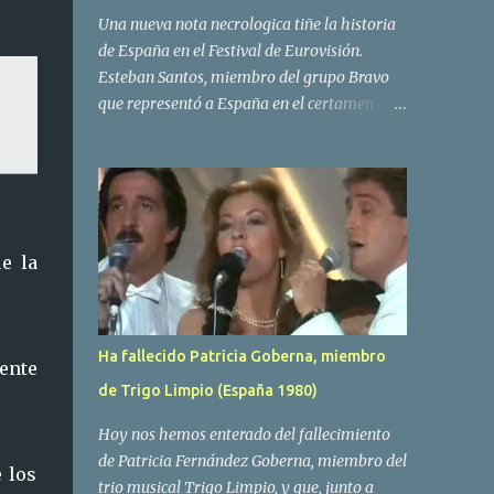
Una nueva nota necrologica tiñe la historia
de España en el Festival de Eurovisión.
Esteban Santos, miembro del grupo Bravo
que representó a España en el certamen del
año 1984 ha fallecido a los 69 años de edad.
Las causas del deceso no se conocen, siendo
su compañera y principal vocalista en la
formación musical, Amaya Saizar, la que ha
dado a conocer la noticia al publico a traves
e la
de las redes sociales. Nacido en Tolosa en
1951, durante su epoca universitaria en la
carrera de empresariales conoció al
estudiante de medicina Luis Villar,
Ha fallecido Patricia Goberna, miembro
mente
comenzando a actuar juntos,Santos a la
de Trigo Limpio (España 1980)
guitarra y Villar al piano, sin atreverse a dar
el salto al mercado profesional. Sin embargo
Hoy nos hemos enterado del fallecimiento
esto cambió gracias a la propia Amaia
de Patricia Fernández Goberna, miembro del
 los
Saizar, que tras su abandono de Trigo
trio musical Trigo Limpio, y que, junto a