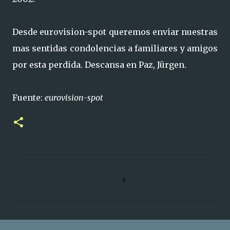
Desde eurovision-spot queremos enviar nuestras
mas sentidas condolencias a familiares y amigos
por esta perdida. Descansa en Paz, Jürgen.
Fuente:
eurovision-spot
C
o
m
e
n