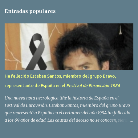
t
Entradas populares
a
r
i
o
s
Ha fallecido Esteban Santos, miembro del grupo Bravo,
representante de España en el
Festival de Eurovisión 1984
Una nueva nota necrologica tiñe la historia de España en el
Festival de Eurovisión. Esteban Santos, miembro del grupo Bravo
que representó a España en el certamen del año 1984 ha fallecido
a los 69 años de edad. Las causas del deceso no se conocen, siendo
su compañera y principal vocalista en la formación musical,
Amaya Saizar, la que ha dado a conocer la noticia al publico a