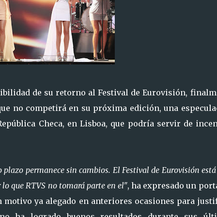
bilidad de su retorno al Festival de Eurovisión, final
que no competirá en su próxima edición, una especula
República Checa, en Lisboa, que podría servir de ince
o plazo permanece sin cambios. El Festival de Eurovisión est
or lo que RTVS no tomará parte en el"
, ha expresado un port
n motivo ya alegado en anteriores ocasiones para justi
no ha logrado buenos resultados durante sus últ