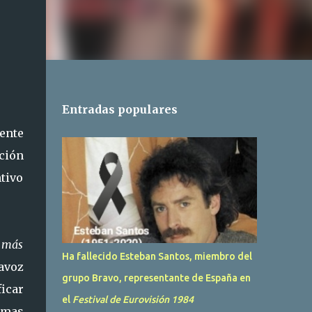
Entradas populares
mente
ción
ntivo
á más
Ha fallecido Esteban Santos, miembro del
avoz
grupo Bravo, representante de España en
ficar
el
Festival de Eurovisión 1984
imas