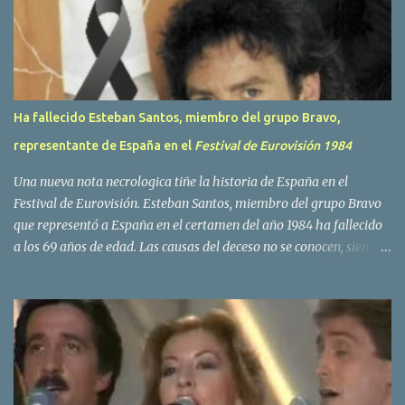
o
s
Ha fallecido Esteban Santos, miembro del grupo Bravo,
representante de España en el
Festival de Eurovisión 1984
Una nueva nota necrologica tiñe la historia de España en el
Festival de Eurovisión. Esteban Santos, miembro del grupo Bravo
que representó a España en el certamen del año 1984 ha fallecido
a los 69 años de edad. Las causas del deceso no se conocen, siendo
su compañera y principal vocalista en la formación musical,
Amaya Saizar, la que ha dado a conocer la noticia al publico a
traves de las redes sociales. Nacido en Tolosa en 1951, durante su
epoca universitaria en la carrera de empresariales conoció al
estudiante de medicina Luis Villar, comenzando a actuar
juntos,Santos a la guitarra y Villar al piano, sin atreverse a dar el
salto al mercado profesional. Sin embargo esto cambió gracias a la