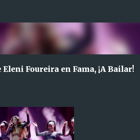
Ir al contenido principal
e Eleni Foureira en Fama, ¡A Bailar!