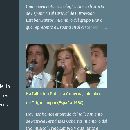
Una nueva nota necrologica tiñe la historia
de España en el Festival de Eurovisión.
Esteban Santos, miembro del grupo Bravo
que representó a España en el certamen del
año 1984 ha fallecido a los 69 años de edad.
Las causas del deceso no se conocen, siendo
su compañera y principal vocalista en la
formación musical, Amaya Saizar, la que ha
dado a conocer la noticia al publico a traves
de las redes sociales. Nacido en Tolosa en
1951, durante su epoca universitaria en la
carrera de empresariales conoció al
e la
estudiante de medicina Luis Villar,
Ha fallecido Patricia Goberna, miembro
ntes.
comenzando a actuar juntos,Santos a la
de Trigo Limpio (España 1980)
guitarra y Villar al piano, sin atreverse a dar
en la
el salto al mercado profesional. Sin embargo
Hoy nos hemos enterado del fallecimiento
esto cambió gracias a la propia Amaia
de Patricia Fernández Goberna, miembro del
Saizar, que tras su abandono de Trigo
trio musical Trigo Limpio, y que, junto a