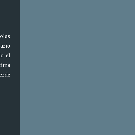
olas
nario
o el
xima
erde