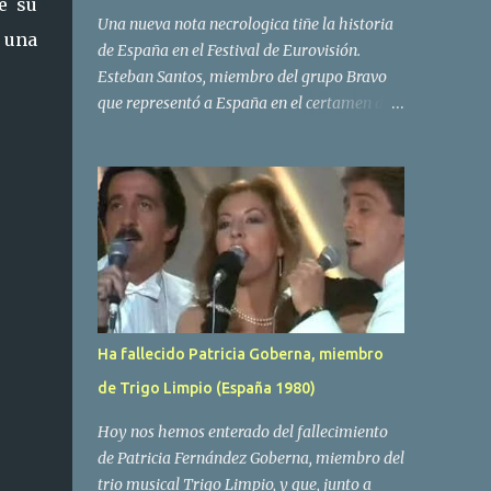
e su
Una nueva nota necrologica tiñe la historia
 una
de España en el Festival de Eurovisión.
Esteban Santos, miembro del grupo Bravo
que representó a España en el certamen del
año 1984 ha fallecido a los 69 años de edad.
Las causas del deceso no se conocen, siendo
su compañera y principal vocalista en la
formación musical, Amaya Saizar, la que ha
dado a conocer la noticia al publico a traves
de las redes sociales. Nacido en Tolosa en
1951, durante su epoca universitaria en la
carrera de empresariales conoció al
estudiante de medicina Luis Villar,
Ha fallecido Patricia Goberna, miembro
comenzando a actuar juntos,Santos a la
de Trigo Limpio (España 1980)
guitarra y Villar al piano, sin atreverse a dar
el salto al mercado profesional. Sin embargo
Hoy nos hemos enterado del fallecimiento
esto cambió gracias a la propia Amaia
de Patricia Fernández Goberna, miembro del
Saizar, que tras su abandono de Trigo
trio musical Trigo Limpio, y que, junto a