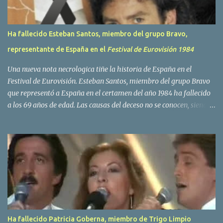
Ha fallecido Esteban Santos, miembro del grupo Bravo,
representante de España en el
Festival de Eurovisión 1984
Una nueva nota necrologica tiñe la historia de España en el
Festival de Eurovisión. Esteban Santos, miembro del grupo Bravo
que representó a España en el certamen del año 1984 ha fallecido
a los 69 años de edad. Las causas del deceso no se conocen, siendo
su compañera y principal vocalista en la formación musical,
Amaya Saizar, la que ha dado a conocer la noticia al publico a
traves de las redes sociales. Nacido en Tolosa en 1951, durante su
epoca universitaria en la carrera de empresariales conoció al
estudiante de medicina Luis Villar, comenzando a actuar
juntos,Santos a la guitarra y Villar al piano, sin atreverse a dar el
salto al mercado profesional. Sin embargo esto cambió gracias a la
propia Amaia Saizar, que tras su abandono de Trigo Limpio,
recibió por parte de la discografica Hispavox el encargo de crear
Ha fallecido Patricia Goberna, miembro de Trigo Limpio