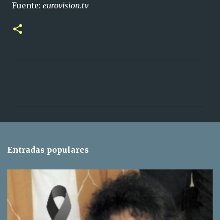
Fuente:
eurovision.tv
C
o
m
e
n
t
Entradas populares
a
r
i
o
s