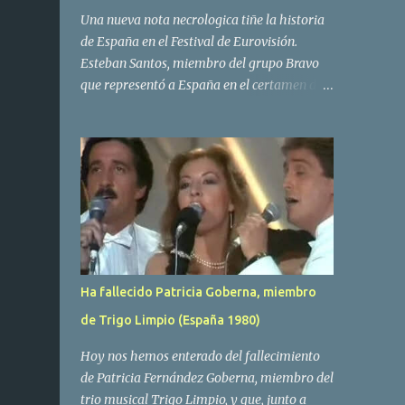
Una nueva nota necrologica tiñe la historia
de España en el Festival de Eurovisión.
Esteban Santos, miembro del grupo Bravo
que representó a España en el certamen del
año 1984 ha fallecido a los 69 años de edad.
Las causas del deceso no se conocen, siendo
su compañera y principal vocalista en la
formación musical, Amaya Saizar, la que ha
dado a conocer la noticia al publico a traves
de las redes sociales. Nacido en Tolosa en
1951, durante su epoca universitaria en la
carrera de empresariales conoció al
estudiante de medicina Luis Villar,
Ha fallecido Patricia Goberna, miembro
comenzando a actuar juntos,Santos a la
de Trigo Limpio (España 1980)
guitarra y Villar al piano, sin atreverse a dar
el salto al mercado profesional. Sin embargo
Hoy nos hemos enterado del fallecimiento
esto cambió gracias a la propia Amaia
de Patricia Fernández Goberna, miembro del
Saizar, que tras su abandono de Trigo
trio musical Trigo Limpio, y que, junto a