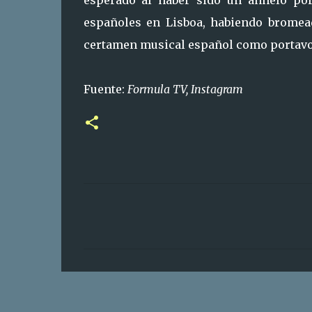
españoles en Lisboa, habiendo bromead
certamen musical español como portavoc
Fuente:
Formula TV, Instagram
C
o
m
e
n
t