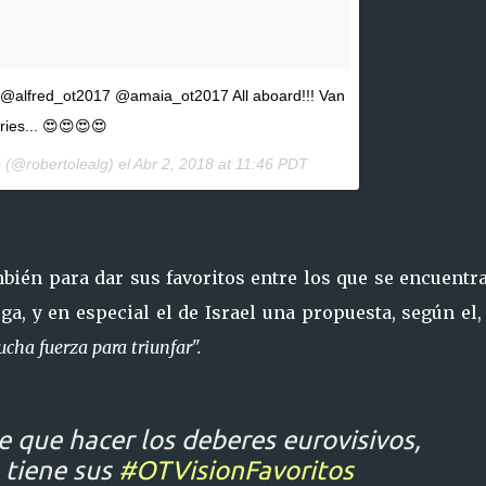
día. @alfred_ot2017 @amaia_ot2017 All aboard!!! Van
ries... 😍😍😍😍
l
(@robertolealg) el
Abr 2, 2018 at 11:46 PDT
bién para dar sus favoritos entre los que se encuentra
ga, y en especial el de Israel una propuesta, según el
cha fuerza para triunfar".
 que hacer los deberes eurovisivos,
tiene sus
#OTVisionFavoritos