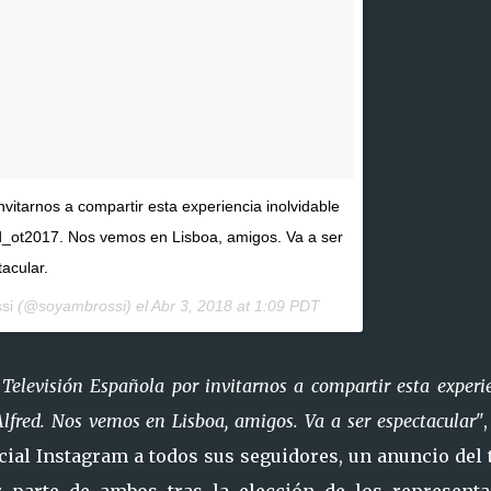
vitarnos a compartir esta experiencia inolvidable
ot2017. Nos vemos en Lisboa, amigos. Va a ser
acular.
si
(@soyambrossi) el
Abr 3, 2018 at 1:09 PDT
 Televisión Española por invitarnos a compartir esta experi
fred. Nos vemos en Lisboa, amigos. Va a ser espectacular"
ocial Instagram a todos sus seguidores, un anuncio del
 parte de ambos tras la elección de los representa