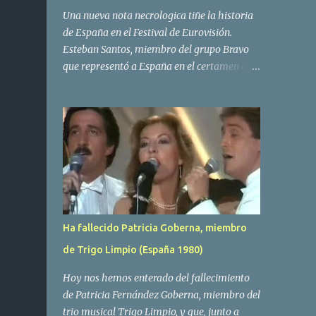
Una nueva nota necrologica tiñe la historia
de España en el Festival de Eurovisión.
Esteban Santos, miembro del grupo Bravo
que representó a España en el certamen del
año 1984 ha fallecido a los 69 años de edad.
Las causas del deceso no se conocen, siendo
su compañera y principal vocalista en la
formación musical, Amaya Saizar, la que ha
dado a conocer la noticia al publico a traves
de las redes sociales. Nacido en Tolosa en
1951, durante su epoca universitaria en la
carrera de empresariales conoció al
estudiante de medicina Luis Villar,
Ha fallecido Patricia Goberna, miembro
comenzando a actuar juntos,Santos a la
de Trigo Limpio (España 1980)
guitarra y Villar al piano, sin atreverse a dar
el salto al mercado profesional. Sin embargo
Hoy nos hemos enterado del fallecimiento
esto cambió gracias a la propia Amaia
de Patricia Fernández Goberna, miembro del
Saizar, que tras su abandono de Trigo
trio musical Trigo Limpio, y que, junto a