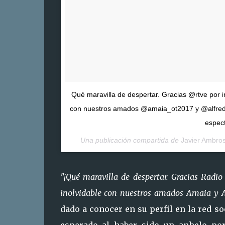
Qué maravilla de despertar. Gracias @rtve por in
con nuestros amados @amaia_ot2017 y @alfred_
espect
Una publicación compartida de
Javier Ambros
"¡Qué maravilla de despertar. Gracias Radio
inolvidable con nuestros amados Amaia y Al
dado a conocer en su perfil en la red s
esperado al haber sido un anhelo por