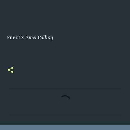
Fuente:
Israel Calling
C
o
m
e