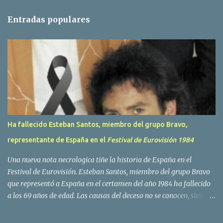
n
t
Entradas populares
a
r
i
o
s
Ha fallecido Esteban Santos, miembro del grupo Bravo,
representante de España en el
Festival de Eurovisión 1984
Una nueva nota necrologica tiñe la historia de España en el
Festival de Eurovisión. Esteban Santos, miembro del grupo Bravo
que representó a España en el certamen del año 1984 ha fallecido
a los 69 años de edad. Las causas del deceso no se conocen, siendo
su compañera y principal vocalista en la formación musical,
Amaya Saizar, la que ha dado a conocer la noticia al publico a