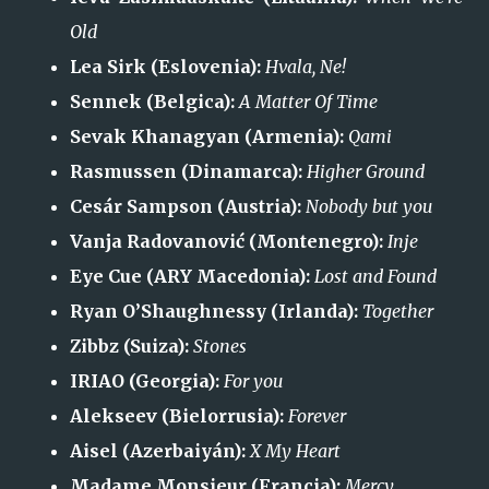
Old
Lea Sirk (Eslovenia):
Hvala, Ne!
Sennek (Belgica):
A Matter Of Time
Sevak Khanagyan (Armenia):
Qami
Rasmussen (Dinamarca):
Higher Ground
Cesár Sampson (Austria):
Nobody but you
Vanja Radovanović (Montenegro):
Inje
Eye Cue (ARY Macedonia):
Lost and Found
Ryan O’Shaughnessy (Irlanda):
Together
Zibbz (Suiza):
Stones
IRIAO (Georgia):
For you
Alekseev (Bielorrusia):
Forever
Aisel (Azerbaiyán):
X My Heart
Madame Monsieur (Francia):
Mercy