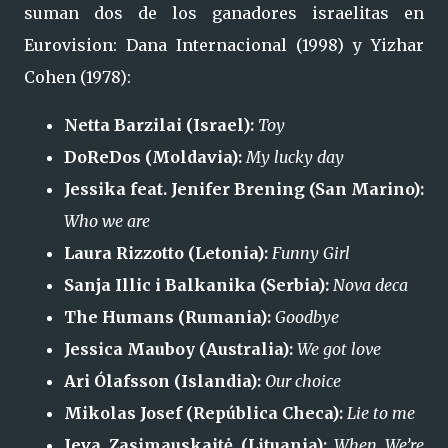
suman dos de los ganadores israelitas en
Eurovision: Dana Internacional (1998) y Yizhar
Cohen (1978):
Netta Barzilai (Israel):
Toy
DoReDos (Moldavia):
My lucky day
Jessika feat. Jenifer Brening (San Marino):
Who we are
Laura Rizzotto (Letonia):
Funny Girl
Sanja Illic i Balkanika (Serbia):
Nova deca
The Humans (Rumania):
Goodbye
Jessica Mauboy (Australia):
We got love
Ari Ólafsson (Islandia):
Our choice
Mikolas Josef (República Checa):
Lie to me
Ieva Zasimauskaitė (Lituania):
When We’re