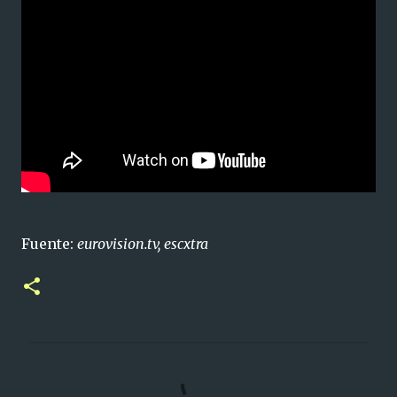
Fuente:
eurovision.tv, escxtra
C
o