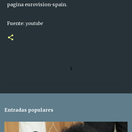
pagina eurovision-spain.
Fuente:
youtube
C
o
m
e
n
t
Entradas populares
a
r
i