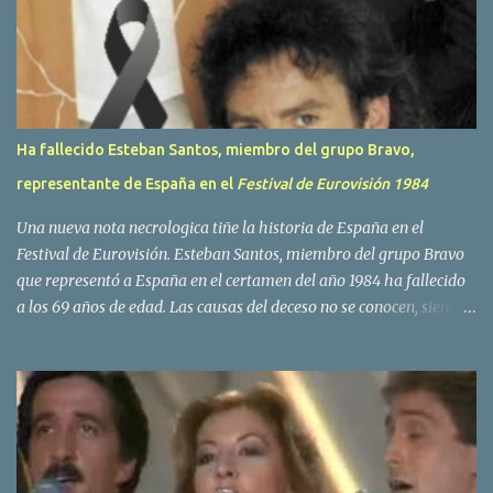
o
s
Ha fallecido Esteban Santos, miembro del grupo Bravo,
representante de España en el
Festival de Eurovisión 1984
Una nueva nota necrologica tiñe la historia de España en el
Festival de Eurovisión. Esteban Santos, miembro del grupo Bravo
que representó a España en el certamen del año 1984 ha fallecido
a los 69 años de edad. Las causas del deceso no se conocen, siendo
su compañera y principal vocalista en la formación musical,
Amaya Saizar, la que ha dado a conocer la noticia al publico a
traves de las redes sociales. Nacido en Tolosa en 1951, durante su
epoca universitaria en la carrera de empresariales conoció al
estudiante de medicina Luis Villar, comenzando a actuar
juntos,Santos a la guitarra y Villar al piano, sin atreverse a dar el
salto al mercado profesional. Sin embargo esto cambió gracias a la