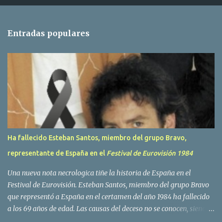
e
n
t
Entradas populares
a
r
i
o
s
Ha fallecido Esteban Santos, miembro del grupo Bravo,
representante de España en el
Festival de Eurovisión 1984
Una nueva nota necrologica tiñe la historia de España en el
Festival de Eurovisión. Esteban Santos, miembro del grupo Bravo
que representó a España en el certamen del año 1984 ha fallecido
a los 69 años de edad. Las causas del deceso no se conocen, siendo
su compañera y principal vocalista en la formación musical,