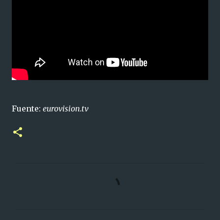
Fuente:
eurovision.tv
C
o
m