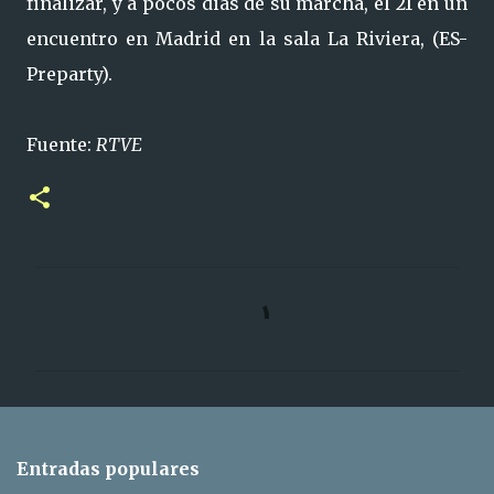
finalizar, y a pocos dias de su marcha, el 21 en un
encuentro en Madrid en la sala La Riviera, (ES-
Preparty).
Fuente:
RTVE
C
o
m
e
n
t
Entradas populares
a