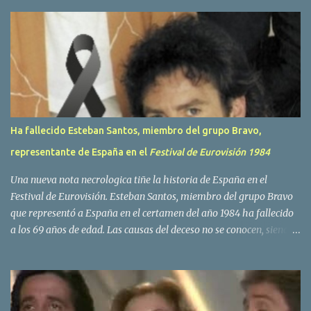
r
i
o
s
Ha fallecido Esteban Santos, miembro del grupo Bravo,
representante de España en el
Festival de Eurovisión 1984
Una nueva nota necrologica tiñe la historia de España en el
Festival de Eurovisión. Esteban Santos, miembro del grupo Bravo
que representó a España en el certamen del año 1984 ha fallecido
a los 69 años de edad. Las causas del deceso no se conocen, siendo
su compañera y principal vocalista en la formación musical,
Amaya Saizar, la que ha dado a conocer la noticia al publico a
traves de las redes sociales. Nacido en Tolosa en 1951, durante su
epoca universitaria en la carrera de empresariales conoció al