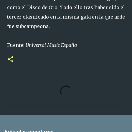
como el Disco de Oro. Todo ello tras haber sido el
tercer clasificado en la misma gala en la que arde
fue subcampeona.
Fuente:
Universal Music España
C
o
m
e
n
t
Entradas populares