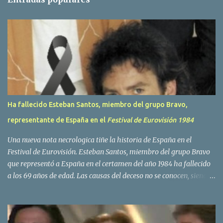
a
r
i
o
s
Ha fallecido Esteban Santos, miembro del grupo Bravo,
representante de España en el
Festival de Eurovisión 1984
Una nueva nota necrologica tiñe la historia de España en el
Festival de Eurovisión. Esteban Santos, miembro del grupo Bravo
que representó a España en el certamen del año 1984 ha fallecido
a los 69 años de edad. Las causas del deceso no se conocen, siendo
su compañera y principal vocalista en la formación musical,
Amaya Saizar, la que ha dado a conocer la noticia al publico a
traves de las redes sociales. Nacido en Tolosa en 1951, durante su