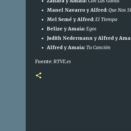
Zahara y Amaia:
Con Las Ganas
Manel Navarro y Alfred:
Que Nos Si
Mel Semé y Alfred:
El Tiempo
Belize y Amaia:
Egos
Judith Nedermann y Alfred y Ama
Alfred y Amaia:
Tu Canción
Fuente:
RTVE.es
C
o
m