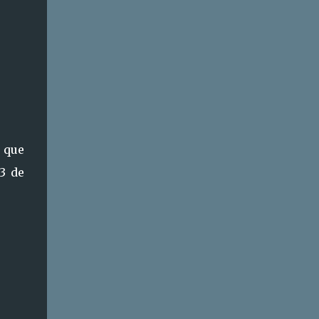
s que
3 de