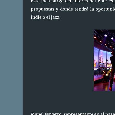
Esta idea surge del interés del ente e
propuestas y donde tendrá la oportun
indie o el jazz.
Manel Navarro, representante en el pasad