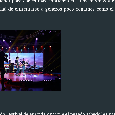
spañol para darles mas confianza en ellos mismos y e
idad de enfrentarse a generos poco comunes como el
o Festival de Eurovision y que el pasado sabado les pa