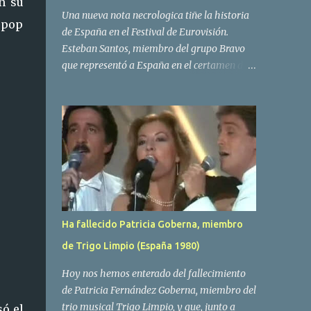
n su
Una nueva nota necrologica tiñe la historia
 pop
de España en el Festival de Eurovisión.
Esteban Santos, miembro del grupo Bravo
que representó a España en el certamen del
año 1984 ha fallecido a los 69 años de edad.
Las causas del deceso no se conocen, siendo
su compañera y principal vocalista en la
formación musical, Amaya Saizar, la que ha
dado a conocer la noticia al publico a traves
de las redes sociales. Nacido en Tolosa en
1951, durante su epoca universitaria en la
carrera de empresariales conoció al
estudiante de medicina Luis Villar,
Ha fallecido Patricia Goberna, miembro
comenzando a actuar juntos,Santos a la
de Trigo Limpio (España 1980)
guitarra y Villar al piano, sin atreverse a dar
el salto al mercado profesional. Sin embargo
Hoy nos hemos enterado del fallecimiento
esto cambió gracias a la propia Amaia
de Patricia Fernández Goberna, miembro del
Saizar, que tras su abandono de Trigo
trio musical Trigo Limpio, y que, junto a
só el