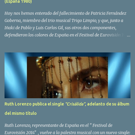
(España 1980)
Yolanda Hoyos. Con los cuatro surgió en el año 1982 el grupo
Bravo. Sin embargo no sería hasta dos años despues, ...
Hoy nos hemos enterado del fallecimiento de Patricia Fernández
Goberna, miembro del trio musical Trigo Limpio, y que, junto a
Iñaki de Pablo y Luis Carlos Gil, sus otros dos componentes,
defendieron los colores de España en el Festival de Eurovisión 1980
con el tema Quedate esta noche . El deceso se ha producido hace
dos dias, como resultado de la enfermedad que la cantante llevaba
padeciendo desde hace tiempo. Patricia Fernández Goberna,
nacida en 1957, entró a formar parte de la formación musical
antes mencionada en el año 1979 sustituyendo a Amaya Saizar. Es
el año 1980 cuando son elegidos para representar a España en
Dublín donde, con su tema Quedate esta noche, obtienen el puesto
12 de 19 países. Tras esta participación graban en Estados Unidos
el disco Entrañablemente , abriendole las puertas del éxito en
Ruth Lorenzo publica el single
“Crisálida“
, adelanto de su álbum
America Latina, en especial en Mexico, en donde pasan largas
del mismo título
temporadas. En Trigo Limpio permanecerá hasta el año 1988,
fecha en la que se retira para co...
Ruth Lorenzo, representante de España en el " Festival de
Eurovisión 2014" , vuelve a la palestra musical con un nuevo single: