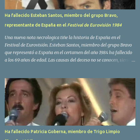
Ha fallecido Esteban Santos, miembro del grupo Bravo,
representante de España en el
Festival de Eurovisión 1984
Una nueva nota necrologica tiñe la historia de España en el
Festival de Eurovisión. Esteban Santos, miembro del grupo Bravo
que representó a España en el certamen del año 1984 ha fallecido
a los 69 años de edad. Las causas del deceso no se conocen, siendo
su compañera y principal vocalista en la formación musical,
Amaya Saizar, la que ha dado a conocer la noticia al publico a
traves de las redes sociales. Nacido en Tolosa en 1951, durante su
epoca universitaria en la carrera de empresariales conoció al
estudiante de medicina Luis Villar, comenzando a actuar
juntos,Santos a la guitarra y Villar al piano, sin atreverse a dar el
salto al mercado profesional. Sin embargo esto cambió gracias a la
propia Amaia Saizar, que tras su abandono de Trigo Limpio,
recibió por parte de la discografica Hispavox el encargo de crear
Ha fallecido Patricia Goberna, miembro de Trigo Limpio
un nuevo grupo, reclutando al duo de amigos y a la ex modelo