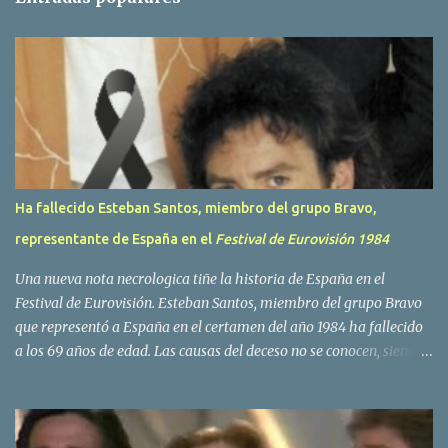
a
r
i
o
s
Ha fallecido Esteban Santos, miembro del grupo Bravo,
representante de España en el
Festival de Eurovisión 1984
Una nueva nota necrologica tiñe la historia de España en el
Festival de Eurovisión. Esteban Santos, miembro del grupo Bravo
que representó a España en el certamen del año 1984 ha fallecido
a los 69 años de edad. Las causas del deceso no se conocen, siendo
su compañera y principal vocalista en la formación musical,
Amaya Saizar, la que ha dado a conocer la noticia al publico a
traves de las redes sociales. Nacido en Tolosa en 1951, durante su
epoca universitaria en la carrera de empresariales conoció al