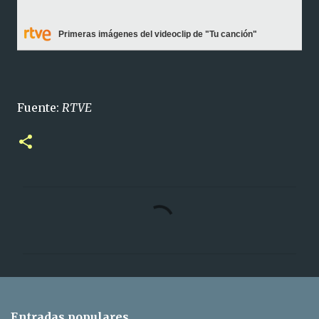
Primeras imágenes del videoclip de "Tu canción"
Fuente:
RTVE
C
o
m
e
n
t
Entradas populares