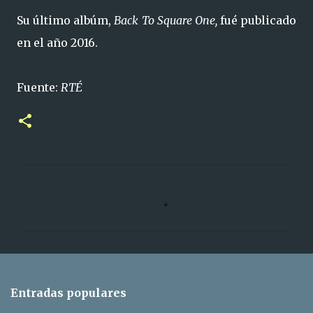
Su último albúm,
Back To Square One,
fué publicado
en el año 2016.
Fuente:
RTÉ
C
o
m
e
n
t
Entradas populares
a