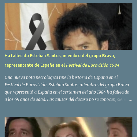
r
i
o
s
Ha fallecido Esteban Santos, miembro del grupo Bravo,
representante de España en el
Festival de Eurovisión 1984
Una nueva nota necrologica tiñe la historia de España en el
Festival de Eurovisión. Esteban Santos, miembro del grupo Bravo
que representó a España en el certamen del año 1984 ha fallecido
a los 69 años de edad. Las causas del deceso no se conocen, siendo
su compañera y principal vocalista en la formación musical,
Amaya Saizar, la que ha dado a conocer la noticia al publico a
traves de las redes sociales. Nacido en Tolosa en 1951, durante su
epoca universitaria en la carrera de empresariales conoció al
estudiante de medicina Luis Villar, comenzando a actuar