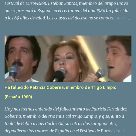
Festival de Eurovisión. Esteban Santos, miembro del grupo Bravo
que representó a España en el certamen del año 1984 ha fallecido
a los 69 años de edad. Las causas del deceso no se conocen, siendo
su compañera y principal vocalista en la formación musical,
Amaya Saizar, la que ha dado a conocer la noticia al publico a
traves de las redes sociales. Nacido en Tolosa en 1951, durante su
epoca universitaria en la carrera de empresariales conoció al
estudiante de medicina Luis Villar, comenzando a actuar
juntos,Santos a la guitarra y Villar al piano, sin atreverse a dar el
salto al mercado profesional. Sin embargo esto cambió gracias a la
propia Amaia Saizar, que tras su abandono de Trigo Limpio,
recibió por parte de la discografica Hispavox el encargo de crear
Ha fallecido Patricia Goberna, miembro de Trigo Limpio
un nuevo grupo, reclutando al duo de amigos y a la ex modelo
(España 1980)
Yolanda Hoyos. Con los cuatro surgió en el año 1982 el grupo
Bravo. Sin embargo no sería hasta dos años despues, ...
Hoy nos hemos enterado del fallecimiento de Patricia Fernández
Goberna, miembro del trio musical Trigo Limpio, y que, junto a
Iñaki de Pablo y Luis Carlos Gil, sus otros dos componentes,
defendieron los colores de España en el Festival de Eurovisión 1980