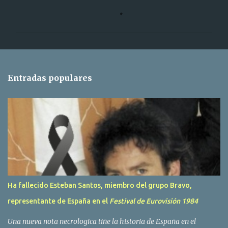
C
o
m
e
n
t
Entradas populares
a
r
i
o
s
Ha fallecido Esteban Santos, miembro del grupo Bravo,
representante de España en el
Festival de Eurovisión 1984
Una nueva nota necrologica tiñe la historia de España en el