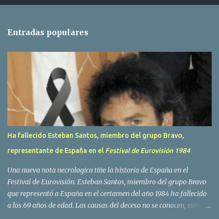
n
t
Entradas populares
a
r
i
o
s
Ha fallecido Esteban Santos, miembro del grupo Bravo,
representante de España en el
Festival de Eurovisión 1984
Una nueva nota necrologica tiñe la historia de España en el
Festival de Eurovisión. Esteban Santos, miembro del grupo Bravo
que representó a España en el certamen del año 1984 ha fallecido
a los 69 años de edad. Las causas del deceso no se conocen, siendo
su compañera y principal vocalista en la formación musical,