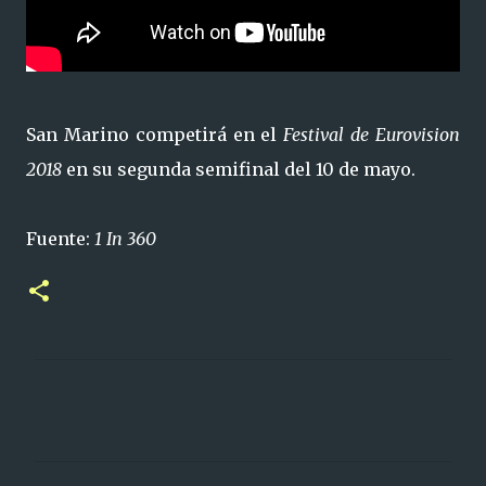
San Marino competirá en el
Festival de Eurovision
2018
en su segunda semifinal del 10 de mayo.
Fuente:
1 In 360
C
o
m
e