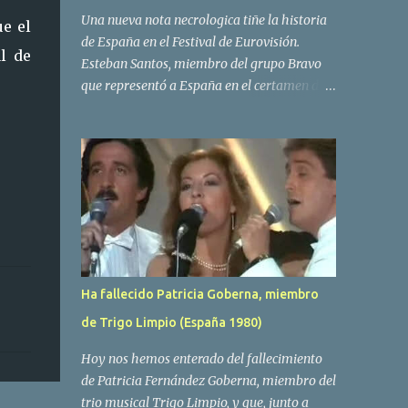
Una nueva nota necrologica tiñe la historia
ue el
de España en el Festival de Eurovisión.
l de
Esteban Santos, miembro del grupo Bravo
que representó a España en el certamen del
año 1984 ha fallecido a los 69 años de edad.
Las causas del deceso no se conocen, siendo
su compañera y principal vocalista en la
formación musical, Amaya Saizar, la que ha
dado a conocer la noticia al publico a traves
de las redes sociales. Nacido en Tolosa en
1951, durante su epoca universitaria en la
carrera de empresariales conoció al
estudiante de medicina Luis Villar,
Ha fallecido Patricia Goberna, miembro
comenzando a actuar juntos,Santos a la
de Trigo Limpio (España 1980)
guitarra y Villar al piano, sin atreverse a dar
el salto al mercado profesional. Sin embargo
Hoy nos hemos enterado del fallecimiento
esto cambió gracias a la propia Amaia
de Patricia Fernández Goberna, miembro del
Saizar, que tras su abandono de Trigo
trio musical Trigo Limpio, y que, junto a