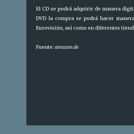
El CD se podrá adquirir de manera digit
DVD la compra se podrá hacer manera 
Eurovisión, así como en diferentes tie
Fuente:
amazon.de
C
o
m
e
n