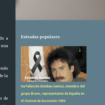
Entradas populares
do a
 una
endo
de la
Ha fallecido Esteban Santos, miembro del
grupo Bravo, representante de España en
o de
el
Festival de Eurovisión 1984