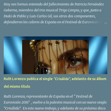
Bravo. Sin embargo no sería hasta dos años despues, ...
Hoy nos hemos enterado del fallecimiento de Patricia Fernández
Goberna, miembro del trio musical Trigo Limpio, y que, junto a
Iñaki de Pablo y Luis Carlos Gil, sus otros dos componentes,
defendieron los colores de España en el Festival de Eurovisión 1980
con el tema Quedate esta noche . El deceso se ha producido hace
dos dias, como resultado de la enfermedad que la cantante llevaba
padeciendo desde hace tiempo. Patricia Fernández Goberna,
nacida en 1957, entró a formar parte de la formación musical
antes mencionada en el año 1979 sustituyendo a Amaya Saizar. Es
el año 1980 cuando son elegidos para representar a España en
Dublín donde, con su tema Quedate esta noche, obtienen el puesto
12 de 19 países. Tras esta participación graban en Estados Unidos
el disco Entrañablemente , abriendole las puertas del éxito en
Ruth Lorenzo publica el single
“Crisálida“
, adelanto de su álbum
America Latina, en especial en Mexico, en donde pasan largas
del mismo título
temporadas. En Trigo Limpio permanecerá hasta el año 1988,
fecha en la que se retira para co...
Ruth Lorenzo, representante de España en el " Festival de
Eurovisión 2014" , vuelve a la palestra musical con un nuevo single:
“Crisálida”. En este nuevo trabajo, y adelanto de su próximo disco