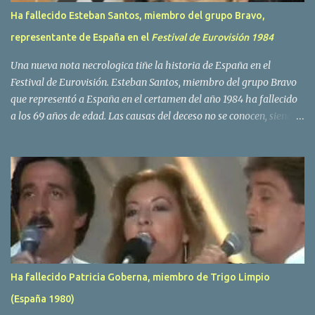
Ha fallecido Esteban Santos, miembro del grupo Bravo,
representante de España en el
Festival de Eurovisión 1984
Una nueva nota necrologica tiñe la historia de España en el
Festival de Eurovisión. Esteban Santos, miembro del grupo Bravo
que representó a España en el certamen del año 1984 ha fallecido
a los 69 años de edad. Las causas del deceso no se conocen, siendo
su compañera y principal vocalista en la formación musical,
Amaya Saizar, la que ha dado a conocer la noticia al publico a
traves de las redes sociales. Nacido en Tolosa en 1951, durante su
epoca universitaria en la carrera de empresariales conoció al
estudiante de medicina Luis Villar, comenzando a actuar
juntos,Santos a la guitarra y Villar al piano, sin atreverse a dar el
salto al mercado profesional. Sin embargo esto cambió gracias a la
propia Amaia Saizar, que tras su abandono de Trigo Limpio,
recibió por parte de la discografica Hispavox el encargo de crear
Ha fallecido Patricia Goberna, miembro de Trigo Limpio
un nuevo grupo, reclutando al duo de amigos y a la ex modelo
(España 1980)
Yolanda Hoyos. Con los cuatro surgió en el año 1982 el grupo