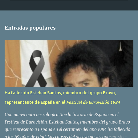
e
n
t
Entradas populares
a
r
i
o
s
Ha fallecido Esteban Santos, miembro del grupo Bravo,
representante de España en el
Festival de Eurovisión 1984
Una nueva nota necrologica tiñe la historia de España en el
Festival de Eurovisión. Esteban Santos, miembro del grupo Bravo
que representó a España en el certamen del año 1984 ha fallecido
a los 69 años de edad. Las causas del deceso no se conocen, siendo