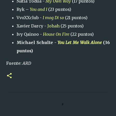
Natia Todua -
My Own Way
(17 puntos)
Ryk –
You and I
(23 puntos)
VvoXXclub -
I mog Di so
(21 puntos)
Xavier Darcy -
Johah
(25 puntos)
Ivy Qainoo -
House On Fire
(22 puntos)
Michael Schulte -
You Let Me Walk Alone
(36
puntos)
Fuente:
ARD
C
o
m