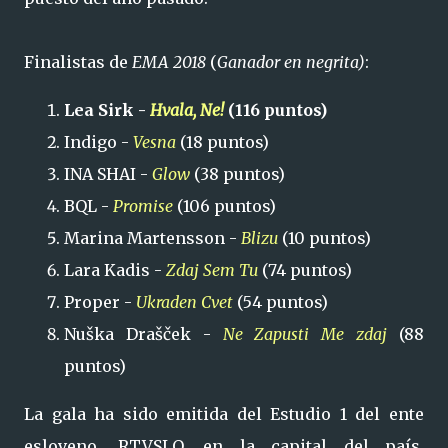
Finalistas de
EMA 2018
(
Ganador en negrita)
:
Lea Sirk -
Hvala, Ne!
(116 puntos)
Indigo -
Vesna
(18 puntos)
INA SHAI -
Glow
(38 puntos)
BQL -
Promise
(106 puntos)
Marina Martensson -
Blizu
(10 puntos)
Lara Kadis -
Zdaj Sem Tu
(74 puntos)
Proper -
Ukraden Cvet
(54 puntos)
Nuška Drašček -
Ne Zapusti Me zdaj
(88
puntos)
La gala ha sido emitida del Estudio 1 del ente
esloveno, RTVSLO, en la capital del país,