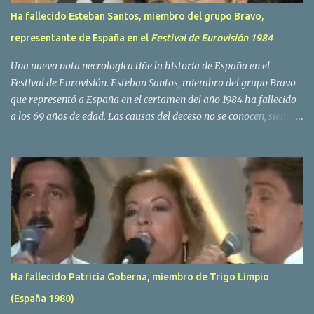
Ha fallecido Esteban Santos, miembro del grupo Bravo,
representante de España en el
Festival de Eurovisión 1984
Una nueva nota necrologica tiñe la historia de España en el
Festival de Eurovisión. Esteban Santos, miembro del grupo Bravo
que representó a España en el certamen del año 1984 ha fallecido
a los 69 años de edad. Las causas del deceso no se conocen, siendo
su compañera y principal vocalista en la formación musical,
Amaya Saizar, la que ha dado a conocer la noticia al publico a
traves de las redes sociales. Nacido en Tolosa en 1951, durante su
epoca universitaria en la carrera de empresariales conoció al
estudiante de medicina Luis Villar, comenzando a actuar
juntos,Santos a la guitarra y Villar al piano, sin atreverse a dar el
salto al mercado profesional. Sin embargo esto cambió gracias a la
propia Amaia Saizar, que tras su abandono de Trigo Limpio,
recibió por parte de la discografica Hispavox el encargo de crear
Ha fallecido Patricia Goberna, miembro de Trigo Limpio
un nuevo grupo, reclutando al duo de amigos y a la ex modelo
(España 1980)
Yolanda Hoyos. Con los cuatro surgió en el año 1982 el grupo