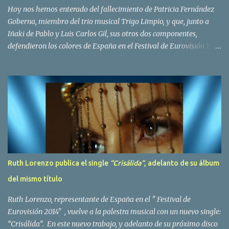
Bravo. Sin embargo no sería hasta dos años despues, ...
Hoy nos hemos enterado del fallecimiento de Patricia Fernández
Goberna, miembro del trio musical Trigo Limpio, y que, junto a
Iñaki de Pablo y Luis Carlos Gil, sus otros dos componentes,
defendieron los colores de España en el Festival de Eurovisión 1980
con el tema Quedate esta noche . El deceso se ha producido hace
dos dias, como resultado de la enfermedad que la cantante llevaba
padeciendo desde hace tiempo. Patricia Fernández Goberna,
nacida en 1957, entró a formar parte de la formación musical
antes mencionada en el año 1979 sustituyendo a Amaya Saizar. Es
el año 1980 cuando son elegidos para representar a España en
Dublín donde, con su tema Quedate esta noche, obtienen el puesto
12 de 19 países. Tras esta participación graban en Estados Unidos
el disco Entrañablemente , abriendole las puertas del éxito en
Ruth Lorenzo publica el single
“Crisálida“
, adelanto de su álbum
America Latina, en especial en Mexico, en donde pasan largas
del mismo título
temporadas. En Trigo Limpio permanecerá hasta el año 1988,
fecha en la que se retira para co...
Ruth Lorenzo, representante de España en el " Festival de
Eurovisión 2014" , vuelve a la palestra musical con un nuevo single:
“Crisálida”. En este nuevo trabajo, y adelanto de su próximo disco