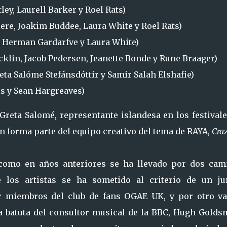
ey, Laurell Barker y Roel Rats)
ere, Joakim Buddee, Laura White y Roel Rats)
, Herman Gardarfve y Laura White)
cklin, Jacob Pedersen, Jeanette Bonde y Rune Braager)
eta Salóme Stefánsdóttir y Samir Salah Elshafie)
is y Sean Hargreaves)
reta Salomé, representante islandesa en los festivale
ión forma parte del equipo creativo del tema de RAYA,
Cra
y como en años anteriores se ha llevado por dos cam
e los artistas se ha sometido al criterio de un ju
or miembros del club de fans OGAE UK, y por otro va
la batuta del consultor musical de la BBC, Hugh Golds