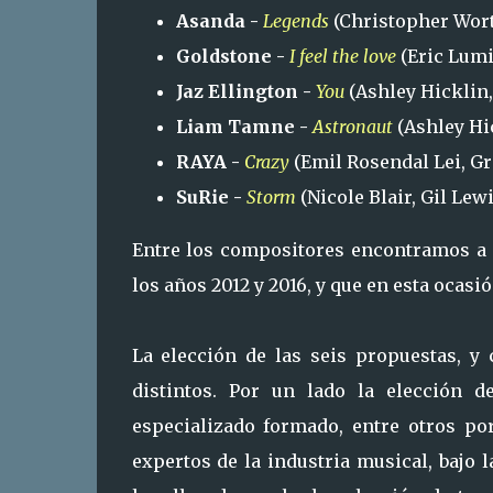
Asanda -
Legends
(Christopher Wortl
Goldstone -
I feel the love
(Eric Lumi
Jaz Ellington -
You
(Ashley Hicklin
Liam Tamne -
Astronaut
(Ashley Hi
RAYA -
Crazy
(Emil Rosendal Lei, Gr
SuRie -
Storm
(Nicole Blair, Gil Lew
Entre los compositores encontramos a G
los años 2012 y 2016, y que en esta ocas
La elección de las seis propuestas, 
distintos. Por un lado la elección d
especializado formado, entre otros p
expertos de la industria musical, bajo 