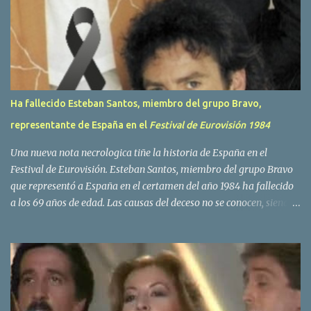
i
o
s
Ha fallecido Esteban Santos, miembro del grupo Bravo,
representante de España en el
Festival de Eurovisión 1984
Una nueva nota necrologica tiñe la historia de España en el
Festival de Eurovisión. Esteban Santos, miembro del grupo Bravo
que representó a España en el certamen del año 1984 ha fallecido
a los 69 años de edad. Las causas del deceso no se conocen, siendo
su compañera y principal vocalista en la formación musical,
Amaya Saizar, la que ha dado a conocer la noticia al publico a
traves de las redes sociales. Nacido en Tolosa en 1951, durante su
epoca universitaria en la carrera de empresariales conoció al
estudiante de medicina Luis Villar, comenzando a actuar
juntos,Santos a la guitarra y Villar al piano, sin atreverse a dar el