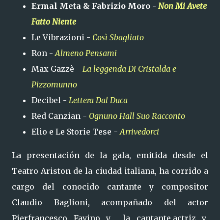
Ermal Meta & Fabrizio Moro -
Non Mi Avete
Fatto Niente
Le Vibrazioni -
Così Sbagliato
Ron -
Almeno Pensami
Max Gazzè
-
La leggenda Di Cristalda e
Pizzomunno
Decibel -
Lettera Dal Duca
Red Canzian
-
Ognuno Hall Suo Racconto
Elio e Le Storie Tese
-
Arrivedorci
La presentación de la gala, emitida desde el
Teatro Ariston de la ciudad italiana, ha corrido a
cargo del conocido cantante y compositor
Claudio Baglioni, acompañado del actor
Pierfrancesco Favino y la cantante,actriz y