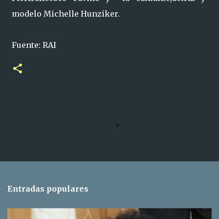
modelo Michelle Hunziker.
Fuente: RAI
C
o
m
e
n
t
Entradas populares
a
r