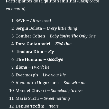
Participantes de la quinta semifinal
(Clasificados
en negrita)
:
SAVE –
All we need
Sergiu Bolota –
Every little thing
Tomher Cohen –
Baby You're The Only One
Dora Gaitanovici –
Fără tine
Teodora Dinu –
Fly
The Humans –
Goodbye
Iliana –
I won’t lie
Evermorph –
Live your life
Alexandru Ungureanu –
Sail with me
Manuel Chivari –
Somebody to love
Maria Suciu –
Sweet nothing
Denisa Trofim –
Tears