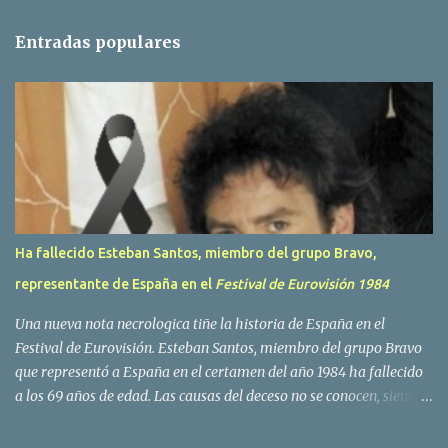
n
t
Entradas populares
a
r
i
o
s
Ha fallecido Esteban Santos, miembro del grupo Bravo,
representante de España en el
Festival de Eurovisión 1984
Una nueva nota necrologica tiñe la historia de España en el
Festival de Eurovisión. Esteban Santos, miembro del grupo Bravo
que representó a España en el certamen del año 1984 ha fallecido
a los 69 años de edad. Las causas del deceso no se conocen, siendo
su compañera y principal vocalista en la formación musical,
Amaya Saizar, la que ha dado a conocer la noticia al publico a