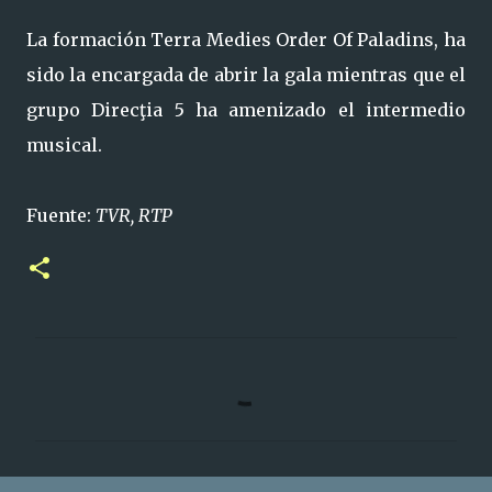
La formación Terra Medies Order Of Paladins, ha
sido la encargada de abrir la gala mientras que el
grupo Direcţia 5 ha amenizado el intermedio
musical.
Fuente:
TVR, RTP
C
o
m
e