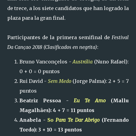
de trece, a los siete candidatos que han logrado la
plaza para la gran final.
Participantes de la primera semifinal de
Festival
Da Cançao 2018 (Clasificados en negrita)
:
Bruno Vanconçelos -
Austrália
(Nuno Rafael):
0 + 0 = 0 puntos
Rui David -
Sem Medo
(Jorge Palma): 2 + 5 = 7
puntos
Beatriz Pessoa -
Eu Te Amo
(Mallu
Magalhães): 4 + 7 = 11 puntos
Anabela -
So
Para Te Dar Abrigo
(Fernando
Tordo): 3 + 10 = 13 puntos