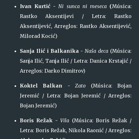
Ivan Kurtić -
Ni sunca ni meseca
(
Música:
Rastko Aksentijevi / Letra: Rastko
Aksentijević, Arreglos: Rastko Aksentijević,
Milorad Kocić)
Sanja Ilić i Balkanika -
Naša deca
(Música:
Sanja Ilić, Tanja Ilić / Letra: Danica Krstajić /
Arreglos: Darko Dimitrov)
Koktel Balkan -
Zato
(Música: Bojan
Jeremić / Letra: Bojan Jeremić / Arreglos:
Bojan Jeremić)
Boris Režak -
Vila
(Música: Boris Režak /
Letra: Boris Režak, Nikola Raonić / Arreglos: