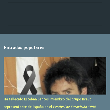
C
o
m
e
n
t
Entradas populares
a
r
i
o
s
Ha fallecido Esteban Santos, miembro del grupo Bravo,
representante de España en el
Festival de Eurovisión 1984