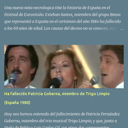
Una nueva nota necrologica tiñe la historia de España en el
Festival de Eurovisión. Esteban Santos, miembro del grupo Bravo
que representó a España en el certamen del año 1984 ha fallecido
a los 69 años de edad. Las causas del deceso no se conocen, siendo
su compañera y principal vocalista en la formación musical,
Amaya Saizar, la que ha dado a conocer la noticia al publico a
traves de las redes sociales. Nacido en Tolosa en 1951, durante su
epoca universitaria en la carrera de empresariales conoció al
estudiante de medicina Luis Villar, comenzando a actuar
juntos,Santos a la guitarra y Villar al piano, sin atreverse a dar el
salto al mercado profesional. Sin embargo esto cambió gracias a la
propia Amaia Saizar, que tras su abandono de Trigo Limpio,
recibió por parte de la discografica Hispavox el encargo de crear
Ha fallecido Patricia Goberna, miembro de Trigo Limpio
un nuevo grupo, reclutando al duo de amigos y a la ex modelo
(España 1980)
Yolanda Hoyos. Con los cuatro surgió en el año 1982 el grupo
Bravo. Sin embargo no sería hasta dos años despues, ...
Hoy nos hemos enterado del fallecimiento de Patricia Fernández
Goberna, miembro del trio musical Trigo Limpio, y que, junto a
Iñaki de Pablo y Luis Carlos Gil, sus otros dos componentes,