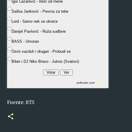
Igor Lazarević - Beži od mene
Saška Janković - Pesma za tebe
Lord - Samo nek se okreće
Danijel Pavlović - Ruža sudbine
BASS - Umoran
Osmi vazduh i drugari - Probudi se
Biber i DJ Niko Bravo - Jutros (Svatovi)
pollcode.com
free polls
Fuente:
RTS