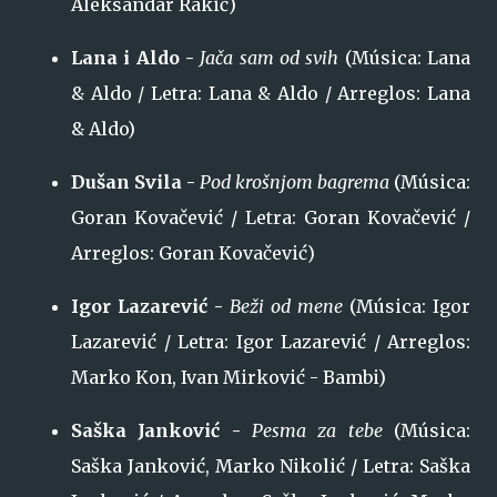
Aleksandar Rakić)
Lana i Aldo -
Jača sam od svih
(Música: Lana
& Aldo / Letra: Lana & Aldo / Arreglos: Lana
& Aldo)
Dušan Svila -
Pod krošnjom bagrema
(Música:
Goran Kovačević / Letra: Goran Kovačević /
Arreglos: Goran Kovačević)
Igor Lazarević -
Beži od mene
(Música: Igor
Lazarević / Letra: Igor Lazarević / Arreglos:
Marko Kon, Ivan Mirković - Bambi)
Saška Janković -
Pesma za tebe
(Música:
Saška Janković, Marko Nikolić / Letra: Saška