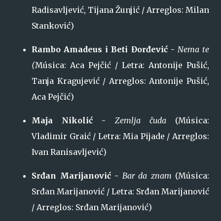
Radisavljević, Tijana Žunjić / Arreglos: Milan
Stanković)
Rambo Amadeus i Beti Đorđević -
Nema te
(
Música: Aca Pejčić / Letra: Antonije Pušić,
Tanja Kragujević / Arreglos: Antonije Pušić,
Aca Pejčić)
Maja Nikolić -
Zemlja čuda
(Música:
Vladimir Graić / Letra: Mia Pijade / Arreglos:
Ivan Ranisavljević)
Srđan Marijanović -
Bar da znam
(Música:
Srđan Marijanović / Letra: Srđan Marijanović
/ Arreglos: Srđan Marijanović)