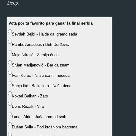
Deep
.
Vota por tu favorito para ganar la final serbia
Sevdah Bejbi - Hajde da igramo sada
Rambo Amadeus i Beti Đorđević
Maja Nikolić - Zemlja čuda
Srđan Marijanović - Bar da znam
Ivan Kurtić - Ni sunca ni meseca
Sanja Ilić i Balkanika - Naša deca
Koktel Balkan - Zato
Boris Režak - Vila
Lana i Aldo - Jača sam od svih
Dušan Svila - Pod krošnjom bagrema