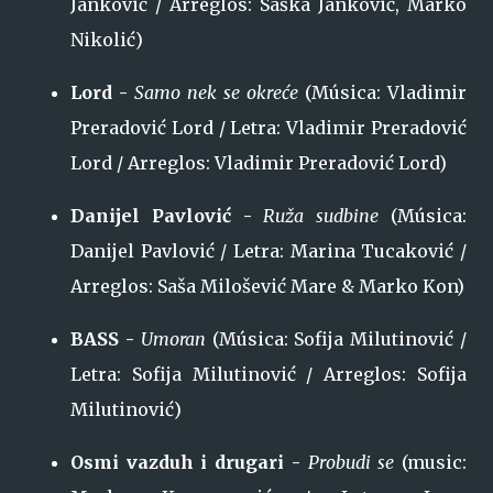
Janković / Arreglos: Saška Janković, Marko
Nikolić)
Lord -
Samo nek se okreće
(Música: Vladimir
Preradović Lord / Letra: Vladimir Preradović
Lord / Arreglos: Vladimir Preradović Lord)
Danijel Pavlović -
Ruža sudbine
(Música:
Danijel Pavlović / Letra: Marina Tucaković /
Arreglos: Saša Milošević Mare & Marko Kon)
BASS -
Umoran
(Música: Sofija Milutinović /
Letra: Sofija Milutinović / Arreglos: Sofija
Milutinović)
Osmi vazduh i drugari -
Probudi se
(music: