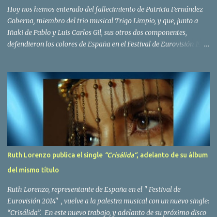
Bravo. Sin embargo no sería hasta dos años despues, ...
Hoy nos hemos enterado del fallecimiento de Patricia Fernández
Goberna, miembro del trio musical Trigo Limpio, y que, junto a
Iñaki de Pablo y Luis Carlos Gil, sus otros dos componentes,
defendieron los colores de España en el Festival de Eurovisión 1980
con el tema Quedate esta noche . El deceso se ha producido hace
dos dias, como resultado de la enfermedad que la cantante llevaba
padeciendo desde hace tiempo. Patricia Fernández Goberna,
nacida en 1957, entró a formar parte de la formación musical
antes mencionada en el año 1979 sustituyendo a Amaya Saizar. Es
el año 1980 cuando son elegidos para representar a España en
Dublín donde, con su tema Quedate esta noche, obtienen el puesto
12 de 19 países. Tras esta participación graban en Estados Unidos
el disco Entrañablemente , abriendole las puertas del éxito en
Ruth Lorenzo publica el single
“Crisálida“
, adelanto de su álbum
America Latina, en especial en Mexico, en donde pasan largas
del mismo título
temporadas. En Trigo Limpio permanecerá hasta el año 1988,
fecha en la que se retira para co...
Ruth Lorenzo, representante de España en el " Festival de
Eurovisión 2014" , vuelve a la palestra musical con un nuevo single:
“Crisálida”. En este nuevo trabajo, y adelanto de su próximo disco