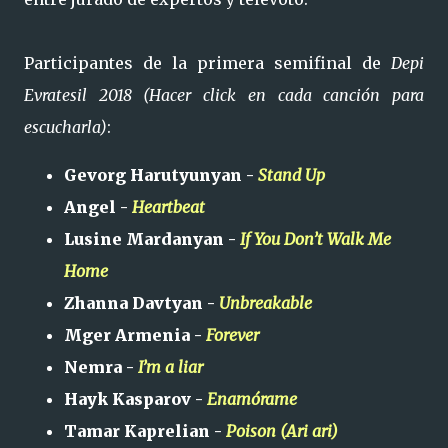
Participantes de la primera semifinal de
Depi
Evratesil 2018 (Hacer click en cada canción para
escucharla)
:
Gevorg Harutyunyan -
Stand Up
Angel -
Heartbeat
Lusine Mardanyan -
If You Don’t Walk Me
Home
Zhanna Davtyan -
Unbreakable
Mger Armenia -
Forever
Nemra -
I’m a liar
Hayk Kasparov -
Enamórame
Tamar Kaprelian -
Poison (Ari ari)