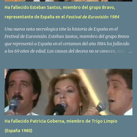
Ha fallecido Esteban Santos, miembro del grupo Bravo,
representante de España en el
Festival de Eurovisión 1984
Una nueva nota necrologica tiñe la historia de España en el
Festival de Eurovisión. Esteban Santos, miembro del grupo Bravo
que representó a España en el certamen del año 1984 ha fallecido
a los 69 años de edad. Las causas del deceso no se conocen, siendo
su compañera y principal vocalista en la formación musical,
Amaya Saizar, la que ha dado a conocer la noticia al publico a
traves de las redes sociales. Nacido en Tolosa en 1951, durante su
epoca universitaria en la carrera de empresariales conoció al
estudiante de medicina Luis Villar, comenzando a actuar
juntos,Santos a la guitarra y Villar al piano, sin atreverse a dar el
salto al mercado profesional. Sin embargo esto cambió gracias a la
propia Amaia Saizar, que tras su abandono de Trigo Limpio,
recibió por parte de la discografica Hispavox el encargo de crear
Ha fallecido Patricia Goberna, miembro de Trigo Limpio
un nuevo grupo, reclutando al duo de amigos y a la ex modelo
(España 1980)
Yolanda Hoyos. Con los cuatro surgió en el año 1982 el grupo