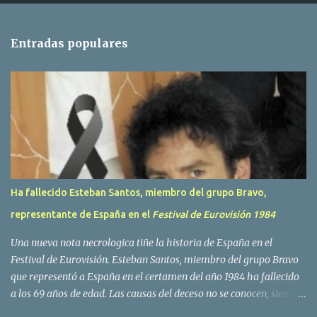
n
t
Entradas populares
a
r
i
o
s
Ha fallecido Esteban Santos, miembro del grupo Bravo,
representante de España en el
Festival de Eurovisión 1984
Una nueva nota necrologica tiñe la historia de España en el
Festival de Eurovisión. Esteban Santos, miembro del grupo Bravo
que representó a España en el certamen del año 1984 ha fallecido
a los 69 años de edad. Las causas del deceso no se conocen, siendo
su compañera y principal vocalista en la formación musical,