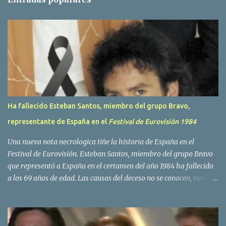
a
r
i
o
s
Ha fallecido Esteban Santos, miembro del grupo Bravo,
representante de España en el
Festival de Eurovisión 1984
Una nueva nota necrologica tiñe la historia de España en el
Festival de Eurovisión. Esteban Santos, miembro del grupo Bravo
que representó a España en el certamen del año 1984 ha fallecido
a los 69 años de edad. Las causas del deceso no se conocen, siendo
su compañera y principal vocalista en la formación musical,
Amaya Saizar, la que ha dado a conocer la noticia al publico a
traves de las redes sociales. Nacido en Tolosa en 1951, durante su