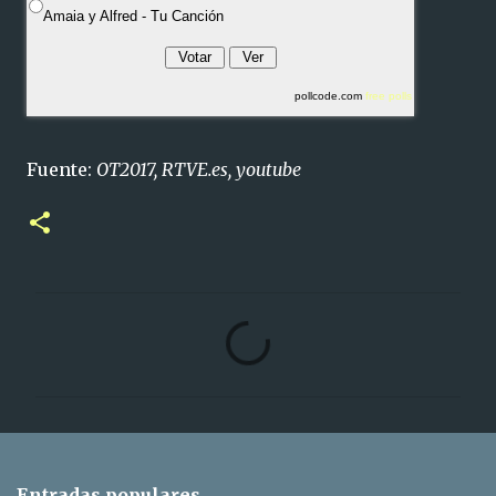
Amaia y Alfred - Tu Canción
pollcode.com
free polls
Fuente:
OT2017, RTVE.es, youtube
C
o
m
e
n
t
Entradas populares