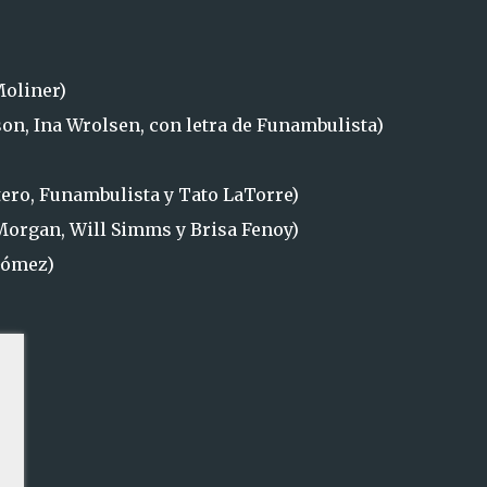
Moliner)
son, Ina Wrolsen, con letra de Funambulista)
ero, Funambulista y Tato LaTorre)
organ, Will Simms y Brisa Fenoy)
Gómez)