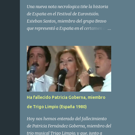
Una nueva nota necrologica tiñe la historia
de España en el Festival de Eurovisión.
Esteban Santos, miembro del grupo Bravo
que representó a España en el certamen del
año 1984 ha fallecido a los 69 años de edad.
Las causas del deceso no se conocen, siendo
su compañera y principal vocalista en la
formación musical, Amaya Saizar, la que ha
dado a conocer la noticia al publico a traves
de las redes sociales. Nacido en Tolosa en
1951, durante su epoca universitaria en la
carrera de empresariales conoció al
estudiante de medicina Luis Villar,
Ha fallecido Patricia Goberna, miembro
comenzando a actuar juntos,Santos a la
de Trigo Limpio (España 1980)
guitarra y Villar al piano, sin atreverse a dar
el salto al mercado profesional. Sin embargo
Hoy nos hemos enterado del fallecimiento
esto cambió gracias a la propia Amaia
de Patricia Fernández Goberna, miembro del
Saizar, que tras su abandono de Trigo
trio musical Trigo Limpio, y que, junto a