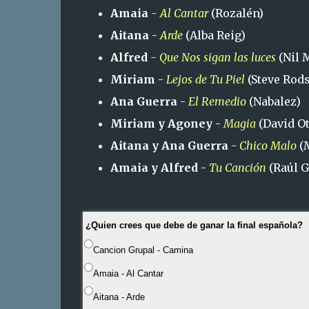
Amaia
-
Al Cantar
(Rozalén)
Aitana
-
Arde
(Alba Reig)
Alfred
-
Que Nos sigan las luces
(Nil 
Miriam
-
Lejos de Tu Piel
(Steve Rod
Ana Guerra
-
El Remedio
(Nabalez)
Miriam y Agoney
-
Magia
(David Ot
Aitana y Ana Guerra
-
Chico Malo
(M
Amaia y Alfred
-
Tu Canción
(Raúl 
¿Quien crees que debe de ganar la final española?
Cancion Grupal - Camina
Amaia - Al Cantar
Aitana - Arde